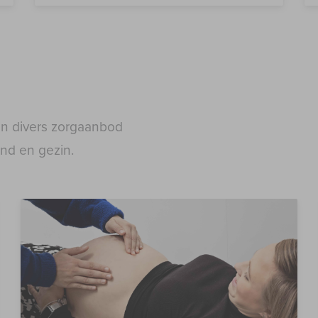
een divers zorgaanbod
ind en gezin.