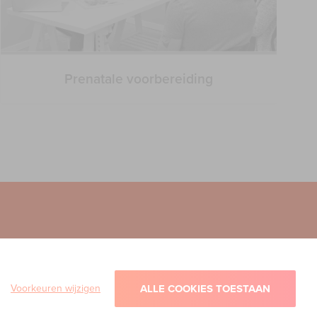
Prenatale voorbereiding
Voorkeuren wijzigen
ALLE COOKIES TOESTAAN