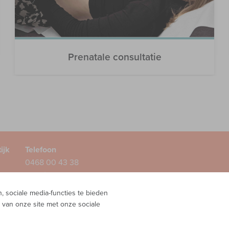
Prenatale consultatie
ijk
Telefoon
0468 00 43 38
1A
E-mail
info@inteam-vroedvrouwenpraktijk.be
 sociale media-functies te bieden
 van onze site met onze sociale